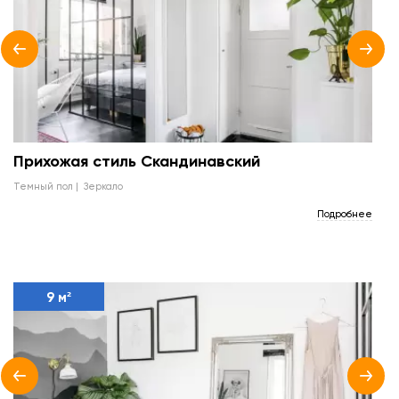
Прихожая стиль Скандинавский
темный пол
зеркало
Подробнее
9 м²