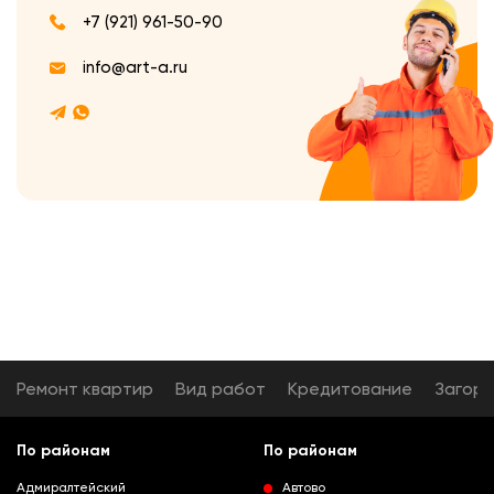
+7 (921) 961-50-90
info@art-a.ru
Ремонт квартир
Вид работ
Кредитование
Загор
По районам
По районам
Адмиралтейский
Автово