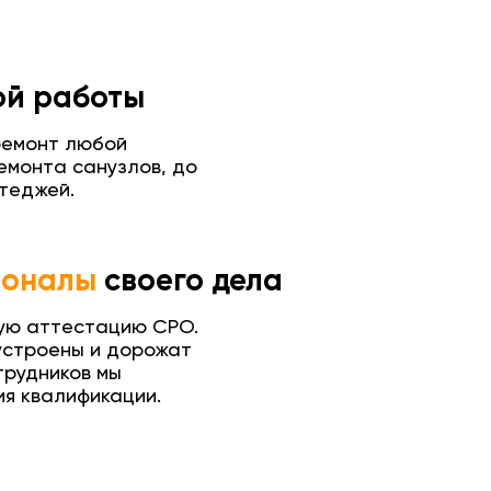
й работы
ремонт любой
емонта санузлов, до
теджей.
ионалы
своего дела
ую аттестацию СРО.
устроены и дорожат
трудников мы
я квалификации.