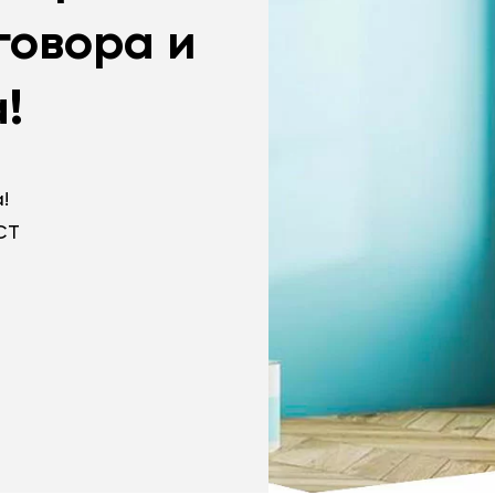
говора и
!
!
СТ