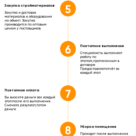
5
Закупка стройматериалов
Закупка и доставка
материалов и оборудования
на объект. Закупка
производится по оптовым
ценам у поставщиков
6
Поэтапное выполнение
Специалисты выполняют
работу по
этапам,
прописанным в
договоре.
Предоставляют
отчёт за
каждый этап
7
Поэтапная оплата
Вы вносите деньги зак каждый
этап
после его выполнения.
Сначала результат,
потом
деньги
8
Уборка помещения
Проходит после выполнения