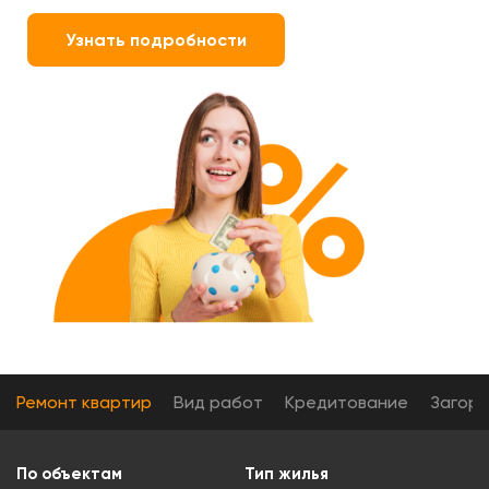
Узнать подробности
Ремонт квартир
Вид работ
Кредитование
Загор
По объектам
Тип жилья