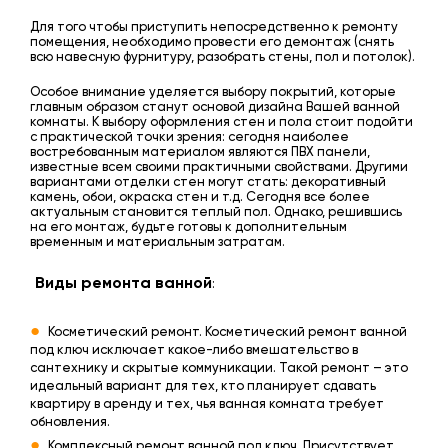
Для того чтобы приступить непосредственно к ремонту
помещения, необходимо провести его демонтаж (снять
всю навесную фурнитуру, разобрать стены, пол и потолок).
Особое внимание уделяется выбору покрытий, которые
главным образом станут основой дизайна Вашей ванной
комнаты. К выбору оформления стен и пола стоит подойти
с практической точки зрения: сегодня наиболее
востребованным материалом являются ПВХ панели,
известные всем своими практичными свойствами. Другими
вариантами отделки стен могут стать: декоративный
камень, обои, окраска стен и т.д. Сегодня все более
актуальным становится теплый пол. Однако, решившись
на его монтаж, будьте готовы к дополнительным
временным и материальным затратам.
Виды ремонта ванной
:
Косметический ремонт. Косметический ремонт ванной
под ключ исключает какое-либо вмешательство в
сантехнику и скрытые коммуникации. Такой ремонт – это
идеальный вариант для тех, кто планирует сдавать
квартиру в аренду и тех, чья ванная комната требует
обновления.
Комплексный ремонт ванной под ключ. Присутствует