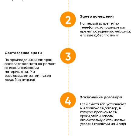
2
Замер помещения
На первой встрече/по
телефону
установливается
время посещения
замерщика,
его выезд бесплатный
3
Составление сметы
По произведенным замерам
составляется
смета на ремонт
со всеми работами
и
материалами. Мы
рассказываем,
зачем нужен
каждый из пунктов
4
Заключение договора
Если смета вас устраивает,
мы заключаем
договор, в
котором прописываем
сроки,
этапы работы,
окончательную стоимость
и
условия гарантии на 3 года