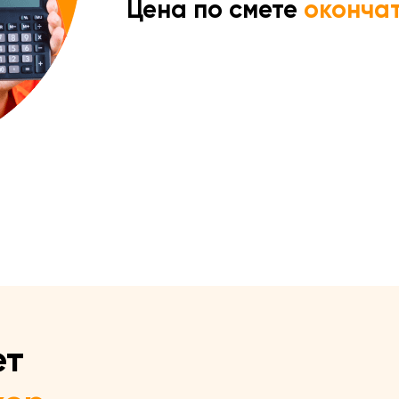
Цена по смете
оконча
ет