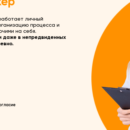
жер
 работает личный
рганизацию процесса и
чими на себя.
и даже в непредвиденных
невно.
огласие