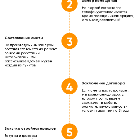
2
Замер помещения
На первой встрече/по
телефону
установливается
время посещения
замерщика,
его выезд бесплатный
3
Составление сметы
По произведенным замерам
составляется
смета на ремонт
со всеми работами
и
материалами. Мы
рассказываем,
зачем нужен
каждый из пунктов
4
Заключение договора
Если смета вас устраивает,
мы заключаем
договор, в
котором прописываем
сроки,
этапы работы,
окончательную стоимость
и
условия гарантии на 3 года
5
Закупка стройматериалов
Закупка и доставка