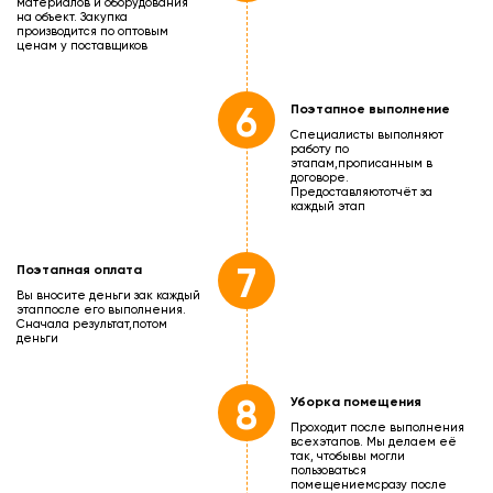
материалов и оборудования
на объект. Закупка
производится по оптовым
ценам у поставщиков
6
Поэтапное выполнение
Специалисты выполняют
работу по
этапам,
прописанным в
договоре.
Предоставляют
отчёт за
каждый этап
7
Поэтапная оплата
Вы вносите деньги зак каждый
этап
после его выполнения.
Сначала результат,
потом
деньги
8
Уборка помещения
Проходит после выполнения
всех
этапов. Мы делаем её
так, чтобы
вы могли
пользоваться
помещением
сразу после