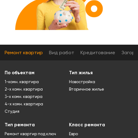
Ремонт квартир
Вид работ
Кредитование
Загор
По объектам
Тип жилья
1-комн. квартира
Новостройка
2-х комн. квартира
Вторичное жилье
3-х комн. квартира
4-х комн. квартира
Студия
Тип ремонта
Класс ремонта
Ремонт квартир под ключ
Евро