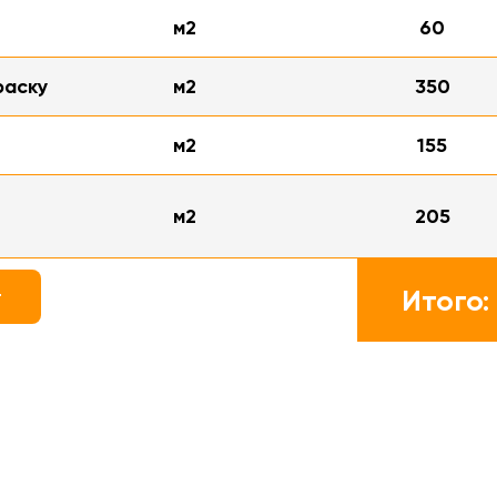
в
м2
60
раску
м2
350
м2
155
м2
205
Итого:
т