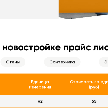
 новостройке прайс ли
Стены
Сантехника
Э
Единица
Стоимость за ед
т
измерения
(руб)
м2
55