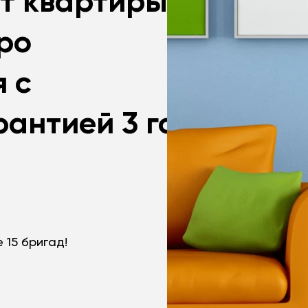
т квартиры
тро
 с
антией 3 года!
 15 бригад!