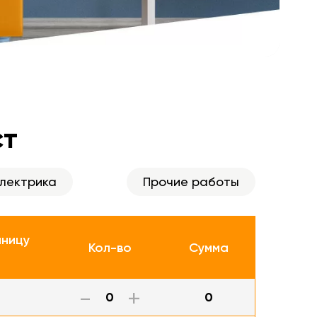
ст
лектрика
Прочие работы
иницу
Кол-во
Сумма
-
+
0