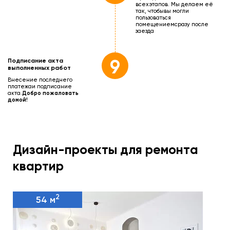
всех
этапов. Мы делаем её
так, чтобы
вы могли
пользоваться
помещением
сразу после
заезда
9
Подписание акта
выполненных работ
Внесение последнего
платежа
и подписание
акта.
Добро пожаловать
домой!
Дизайн-проекты для ремонта
квартир
2
54 м