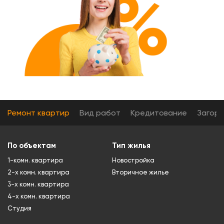
Ремонт квартир
Вид работ
Кредитование
Загор
По объектам
Тип жилья
1-комн. квартира
Новостройка
2-х комн. квартира
Вторичное жилье
3-х комн. квартира
4-х комн. квартира
Студия