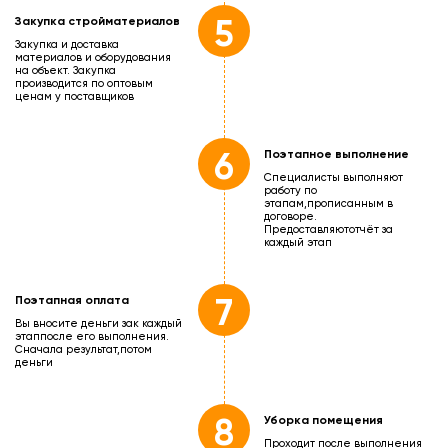
5
Закупка стройматериалов
Закупка и доставка
материалов и оборудования
на объект. Закупка
производится по оптовым
ценам у поставщиков
6
Поэтапное выполнение
Специалисты выполняют
работу по
этапам,
прописанным в
договоре.
Предоставляют
отчёт за
каждый этап
7
Поэтапная оплата
Вы вносите деньги зак каждый
этап
после его выполнения.
Сначала результат,
потом
деньги
8
Уборка помещения
Проходит после выполнения