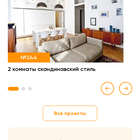
№244
2 комнаты скандинавский стиль
1
2
3
Все проекты