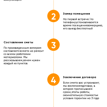
2
Замер помещения
На первой встрече/по
телефону
установливается
время посещения
замерщика,
его выезд бесплатный
3
Составление сметы
По произведенным замерам
составляется
смета на ремонт
со всеми работами
и
материалами. Мы
рассказываем,
зачем нужен
каждый из пунктов
4
Заключение договора
Если смета вас устраивает,
мы заключаем
договор, в
котором прописываем
сроки,
этапы работы,
окончательную стоимость
и
условия гарантии на 3 года