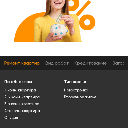
Ремонт квартир
Вид работ
Кредитование
Загор
По объектам
Тип жилья
1-комн. квартира
Новостройка
2-х комн. квартира
Вторичное жилье
3-х комн. квартира
4-х комн. квартира
Студия