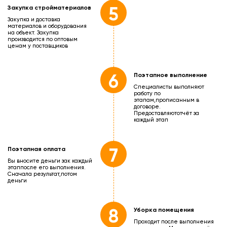
5
Закупка стройматериалов
Закупка и доставка
материалов и оборудования
на объект. Закупка
производится по оптовым
ценам у поставщиков
6
Поэтапное выполнение
Специалисты выполняют
работу по
этапам,
прописанным в
договоре.
Предоставляют
отчёт за
каждый этап
7
Поэтапная оплата
Вы вносите деньги зак каждый
этап
после его выполнения.
Сначала результат,
потом
деньги
8
Уборка помещения
Проходит после выполнения