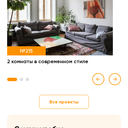
№215
2 комнаты в современном стиле
1
2
3
Все проекты