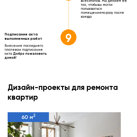
всех
этапов. Мы делаем её
так, чтобы
вы могли
пользоваться
помещением
сразу после
заезда
9
Подписание акта
выполненных работ
Внесение последнего
платежа
и подписание
акта.
Добро пожаловать
домой!
Дизайн-проекты для ремонта
квартир
2
60 м