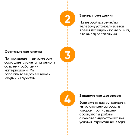
2
Замер помещения
На первой встрече/по
телефону
установливается
время посещения
замерщика,
его выезд бесплатный
3
Составление сметы
По произведенным замерам
составляется
смета на ремонт
со всеми работами
и
материалами. Мы
рассказываем,
зачем нужен
каждый из пунктов
4
Заключение договора
Если смета вас устраивает,
мы заключаем
договор, в
котором прописываем
сроки,
этапы работы,
окончательную стоимость
и
условия гарантии на 3 года