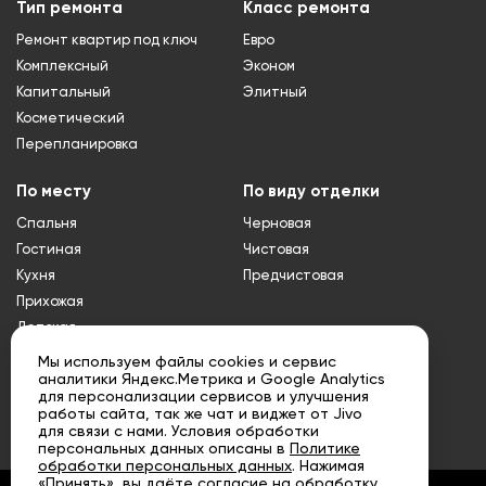
Тип ремонта
Класс ремонта
Ремонт квартир под ключ
Евро
Комплексный
Эконом
Капитальный
Элитный
Косметический
Перепланировка
По месту
По виду отделки
Спальня
Черновая
Гостиная
Чистовая
Кухня
Предчистовая
Прихожая
Детская
Туалет
Мы используем файлы cookies и сервис
аналитики Яндекс.Метрика и Google Analytics
Ванная
для персонализации сервисов и улучшения
Совмещенный
работы сайта, так же чат и виджет от Jivo
санузел
для связи с нами. Условия обработки
персональных данных описаны в
Политике
обработки персональных данных
. Нажимая
«Принять», вы даёте согласие на обработку