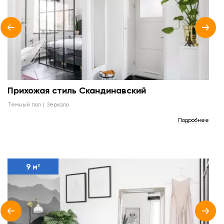
Прихожая стиль Скандинавский
темный пол
зеркало
Подробнее
9 м²