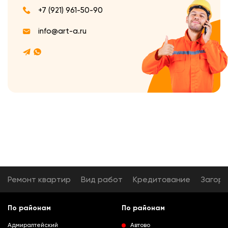
+7 (921) 961-50-90
info@art-a.ru
Ремонт квартир
Вид работ
Кредитование
Загор
По районам
По районам
Адмиралтейский
Автово