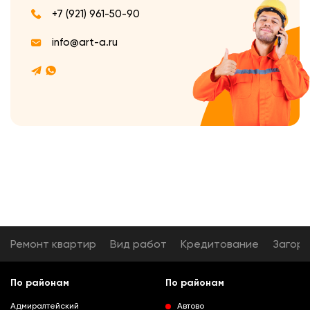
+7 (921) 961-50-90
info@art-a.ru
Ремонт квартир
Вид работ
Кредитование
Загор
По районам
По районам
Адмиралтейский
Автово