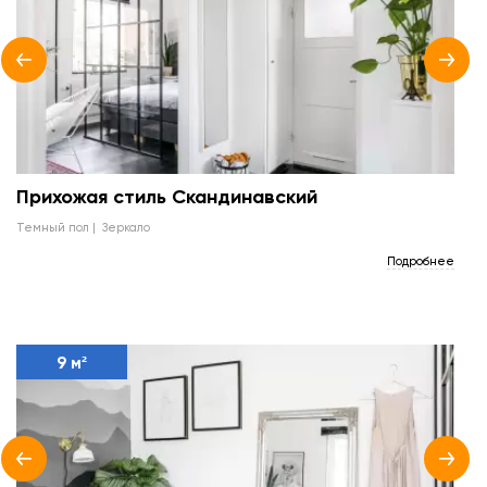
Прихожая стиль Скандинавский
темный пол
зеркало
Подробнее
9 м²