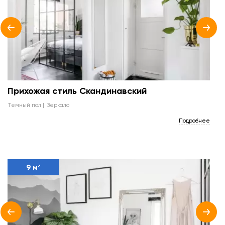
Прихожая стиль Скандинавский
темный пол
зеркало
Подробнее
9 м²