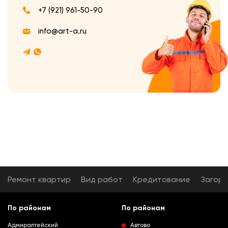
+7 (921) 961-50-90
info@art-a.ru
Ремонт квартир
Вид работ
Кредитование
Загор
По районам
По районам
Адмиралтейский
Автово