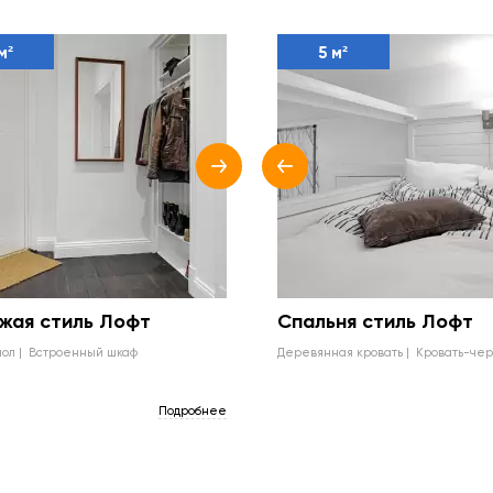
м²
5 м²
жая стиль Лофт
Спальня стиль Лофт
пол
встроенный шкаф
деревянная кровать
кровать-че
Подробнее