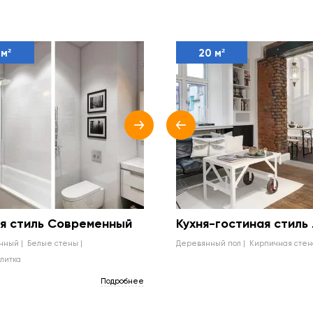
 м²
20 м²
я стиль Современный
Кухня-гостиная стиль
енный
белые стены
деревянный пол
кирпичная стен
плитка
Подробнее