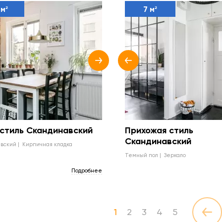
 м²
7 м²
 стиль Скандинавский
Прихожая стиль
Скандинавский
авский
кирпичная кладка
темный пол
зеркало
Подробнее
1
2
3
4
5