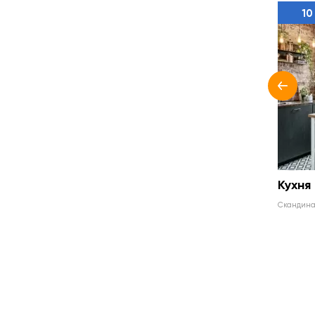
10
Кухня
скандин