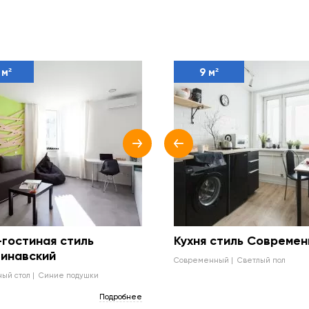
 м²
9 м²
-гостиная стиль
Кухня стиль Совреме
инавский
современный
светлый пол
ный стол
синие подушки
Подробнее