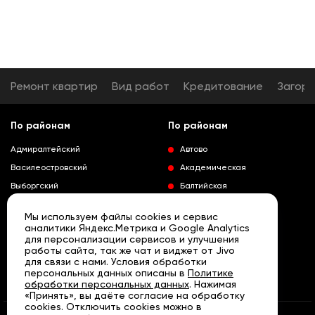
Ремонт квартир
Вид работ
Кредитование
Загор
По районам
По районам
Адмиралтейский
Автово
Василеостровский
Академическая
Выборгский
Балтийская
Калининский
Владимирская
Мы используем файлы cookies и сервис
Колпинский
Выборгская
аналитики Яндекс.Метрика и Google Analytics
для персонализации сервисов и улучшения
Красногвардейский
Гражданский проспект
работы сайта, так же чат и виджет от Jivo
Краносельский
Девяткино
для связи с нами. Условия обработки
Развернуть
персональных данных описаны в
Политике
Кронштадтский
Кировский завод
обработки персональных данных
. Нажимая
«Принять», вы даёте согласие на обработку
Курортный
Ленинский проспект
cookies. Отключить cookies можно в
Московский
Лесная