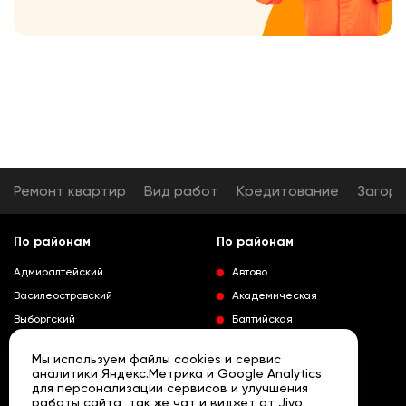
Ремонт квартир
Вид работ
Кредитование
Загор
По районам
По районам
Адмиралтейский
Автово
Василеостровский
Академическая
Выборгский
Балтийская
Калининский
Владимирская
Мы используем файлы cookies и сервис
Колпинский
Выборгская
аналитики Яндекс.Метрика и Google Analytics
для персонализации сервисов и улучшения
Красногвардейский
Гражданский проспект
работы сайта, так же чат и виджет от Jivo