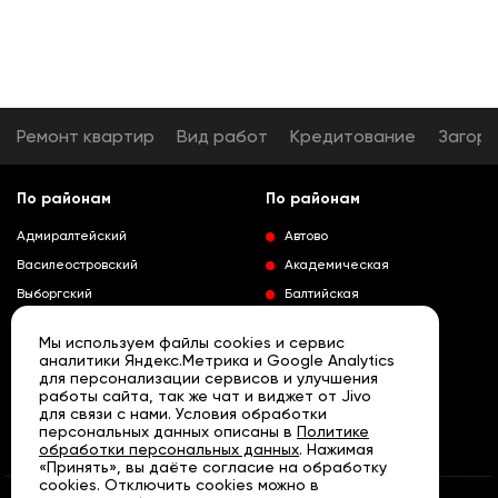
Ремонт квартир
Вид работ
Кредитование
Загор
По районам
По районам
Адмиралтейский
Автово
Василеостровский
Академическая
Выборгский
Балтийская
Калининский
Владимирская
Мы используем файлы cookies и сервис
Колпинский
Выборгская
аналитики Яндекс.Метрика и Google Analytics
для персонализации сервисов и улучшения
Красногвардейский
Гражданский проспект
работы сайта, так же чат и виджет от Jivo
Краносельский
Девяткино
для связи с нами. Условия обработки
Развернуть
персональных данных описаны в
Политике
Кронштадтский
Кировский завод
обработки персональных данных
. Нажимая
«Принять», вы даёте согласие на обработку
Курортный
Ленинский проспект
cookies. Отключить cookies можно в
Московский
Лесная