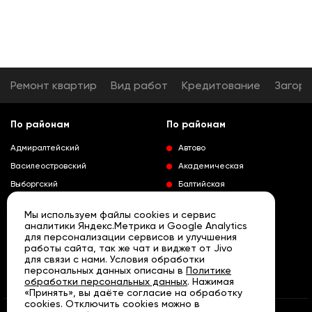
Ремонт квартир
Вид работ
Кредитование
Загор
По районам
По районам
Адмиралтейский
Автово
Василеостровский
Академическая
Выборгский
Балтийская
Калининский
Владимирская
Мы используем файлы cookies и сервис
Колпинский
Выборгская
аналитики Яндекс.Метрика и Google Analytics
для персонализации сервисов и улучшения
Красногвардейский
Гражданский проспект
работы сайта, так же чат и виджет от Jivo
Краносельский
Девяткино
для связи с нами. Условия обработки
Развернуть
персональных данных описаны в
Политике
Кронштадтский
Кировский завод
обработки персональных данных
. Нажимая
«Принять», вы даёте согласие на обработку
Курортный
Ленинский проспект
cookies. Отключить cookies можно в
Московский
Лесная