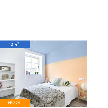
2
10 м
№226