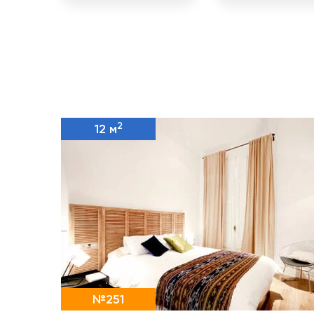
2
12 м
№251