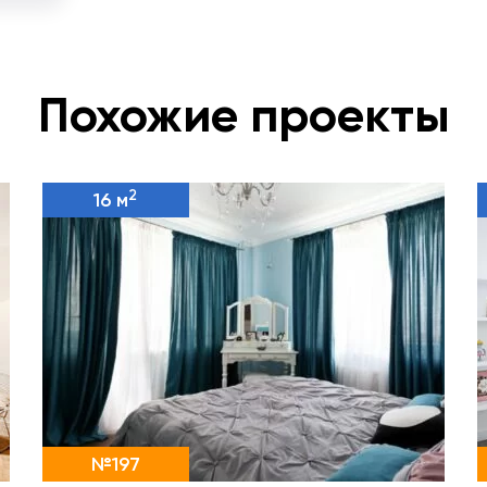
Похожие проекты
2
16 м
№197