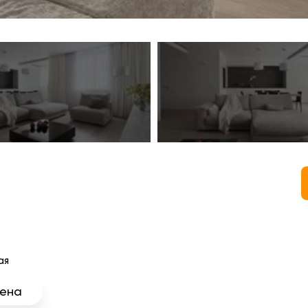
ая
тена