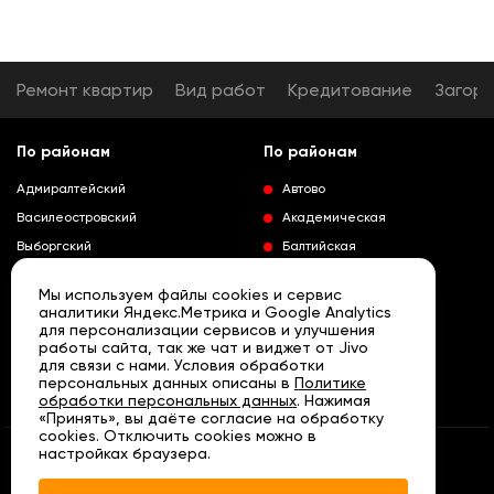
Ремонт квартир
Вид работ
Кредитование
Загор
По районам
По районам
Адмиралтейский
Автово
Василеостровский
Академическая
Выборгский
Балтийская
Калининский
Владимирская
Мы используем файлы cookies и сервис
Колпинский
Выборгская
аналитики Яндекс.Метрика и Google Analytics
для персонализации сервисов и улучшения
Красногвардейский
Гражданский проспект
работы сайта, так же чат и виджет от Jivo
Краносельский
Девяткино
для связи с нами. Условия обработки
Развернуть
персональных данных описаны в
Политике
Кронштадтский
Кировский завод
обработки персональных данных
. Нажимая
«Принять», вы даёте согласие на обработку
Курортный
Ленинский проспект
cookies. Отключить cookies можно в
Московский
Лесная
настройках браузера.
© «АРТА» Санкт - Петербург, 2007 - 2026
Петроградский
Нарвская
Политика конфиденциальности