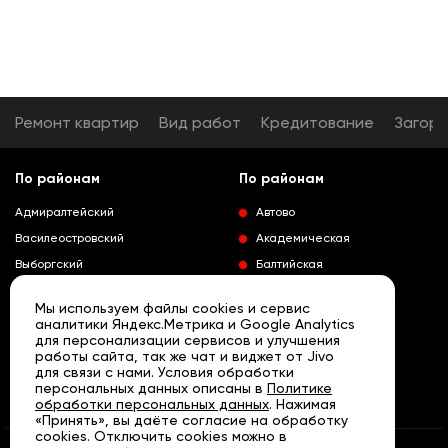
Ремонт квартир
Вид работ
Кредитование
Загор
По районам
По районам
Адмиралтейский
Автово
Василеостровский
Академическая
Выборгский
Балтийская
Калининский
Владимирская
Мы используем файлы cookies и сервис
Колпинский
Выборгская
аналитики Яндекс.Метрика и Google Analytics
для персонализации сервисов и улучшения
Красногвардейский
Гражданский проспект
работы сайта, так же чат и виджет от Jivo
Краносельский
Девяткино
для связи с нами. Условия обработки
Развернуть
персональных данных описаны в
Политике
Кронштадтский
Кировский завод
обработки персональных данных
. Нажимая
«Принять», вы даёте согласие на обработку
Курортный
Ленинский проспект
cookies. Отключить cookies можно в
Московский
Лесная