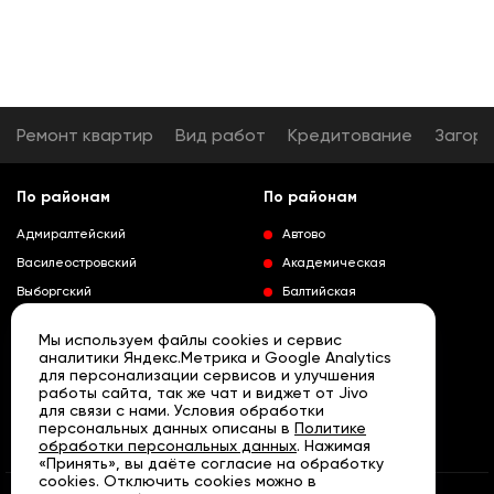
Ремонт квартир
Вид работ
Кредитование
Загор
По районам
По районам
Адмиралтейский
Автово
Василеостровский
Академическая
Выборгский
Балтийская
Калининский
Владимирская
Мы используем файлы cookies и сервис
Колпинский
Выборгская
аналитики Яндекс.Метрика и Google Analytics
для персонализации сервисов и улучшения
Красногвардейский
Гражданский проспект
работы сайта, так же чат и виджет от Jivo
Краносельский
Девяткино
для связи с нами. Условия обработки
Развернуть
персональных данных описаны в
Политике
Кронштадтский
Кировский завод
обработки персональных данных
. Нажимая
«Принять», вы даёте согласие на обработку
Курортный
Ленинский проспект
cookies. Отключить cookies можно в
Московский
Лесная