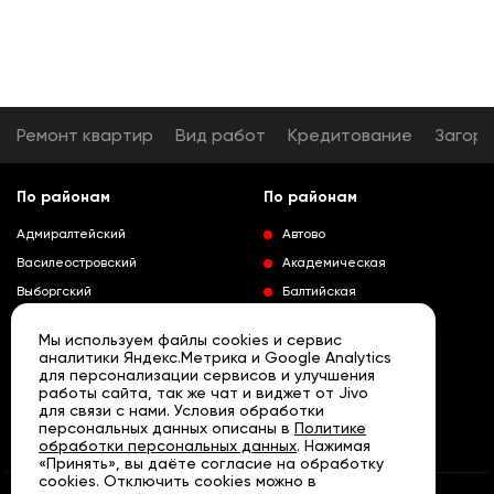
Ремонт квартир
Вид работ
Кредитование
Загор
По районам
По районам
Адмиралтейский
Автово
Василеостровский
Академическая
Выборгский
Балтийская
Калининский
Владимирская
Мы используем файлы cookies и сервис
Колпинский
Выборгская
аналитики Яндекс.Метрика и Google Analytics
для персонализации сервисов и улучшения
Красногвардейский
Гражданский проспект
работы сайта, так же чат и виджет от Jivo
Краносельский
Девяткино
для связи с нами. Условия обработки
Развернуть
персональных данных описаны в
Политике
Кронштадтский
Кировский завод
обработки персональных данных
. Нажимая
«Принять», вы даёте согласие на обработку
Курортный
Ленинский проспект
cookies. Отключить cookies можно в
Московский
Лесная