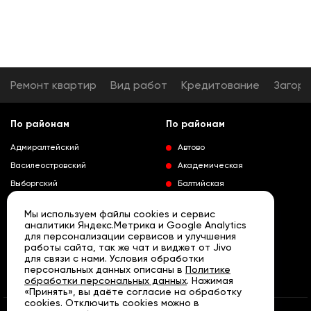
Ремонт квартир
Вид работ
Кредитование
Загор
По районам
По районам
Адмиралтейский
Автово
Василеостровский
Академическая
Выборгский
Балтийская
Калининский
Владимирская
Мы используем файлы cookies и сервис
Колпинский
Выборгская
аналитики Яндекс.Метрика и Google Analytics
для персонализации сервисов и улучшения
Красногвардейский
Гражданский проспект
работы сайта, так же чат и виджет от Jivo
Краносельский
Девяткино
для связи с нами. Условия обработки
Развернуть
персональных данных описаны в
Политике
Кронштадтский
Кировский завод
обработки персональных данных
. Нажимая
«Принять», вы даёте согласие на обработку
Курортный
Ленинский проспект
cookies. Отключить cookies можно в
Московский
Лесная