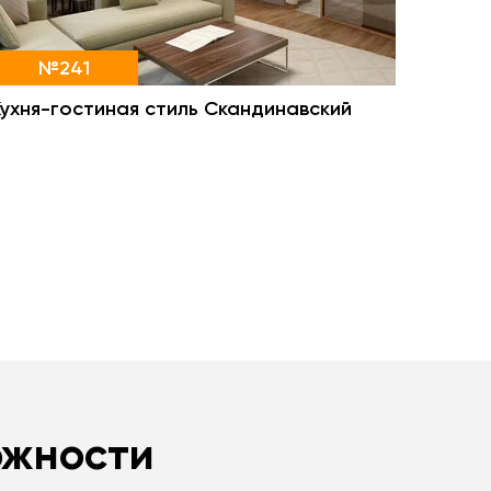
№241
Кухня-гостиная стиль Скандинавский
ожности