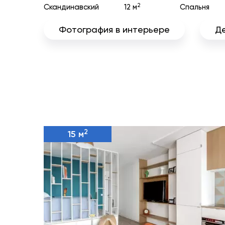
2
Скандинавский
12 м
Спальня
Фотография в интерьере
Д
2
15 м