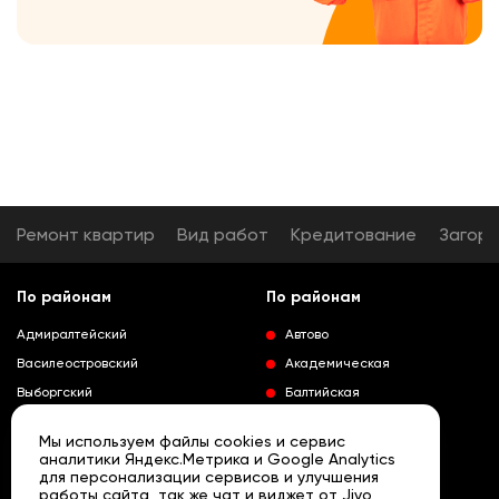
Ремонт квартир
Вид работ
Кредитование
Загор
По районам
По районам
Адмиралтейский
Автово
Василеостровский
Академическая
Выборгский
Балтийская
Калининский
Владимирская
Мы используем файлы cookies и сервис
Колпинский
Выборгская
аналитики Яндекс.Метрика и Google Analytics
для персонализации сервисов и улучшения
Красногвардейский
Гражданский проспект
работы сайта, так же чат и виджет от Jivo