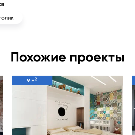
ая
толик
Похожие проекты
2
9 м