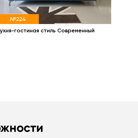
№224
Кухня-гостиная стиль Современный
ожности