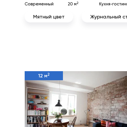
2
Современный
20 м
Кухня-гостин
Мятный цвет
Журнальный с
2
12 м