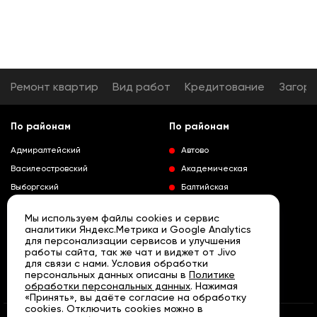
Ремонт квартир
Вид работ
Кредитование
Загор
По районам
По районам
Адмиралтейский
Автово
Василеостровский
Академическая
Выборгский
Балтийская
Калининский
Владимирская
Мы используем файлы cookies и сервис
Колпинский
Выборгская
аналитики Яндекс.Метрика и Google Analytics
для персонализации сервисов и улучшения
Красногвардейский
Гражданский проспект
работы сайта, так же чат и виджет от Jivo
Краносельский
Девяткино
для связи с нами. Условия обработки
Развернуть
персональных данных описаны в
Политике
Кронштадтский
Кировский завод
обработки персональных данных
. Нажимая
«Принять», вы даёте согласие на обработку
Курортный
Ленинский проспект
cookies. Отключить cookies можно в
Московский
Лесная