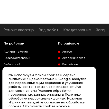
Ремонт квартир
Вид работ
Кредитование
Загор
По районам
По районам
Адмиралтейский
Автово
Василеостровский
Академическая
Выборгский
Балтийская
Калининский
Владимирская
Мы используем файлы cookies и сервис
Колпинский
Выборгская
аналитики Яндекс.Метрика и Google Analytics
для персонализации сервисов и улучшения
Красногвардейский
Гражданский проспект
работы сайта, так же чат и виджет от Jivo
Краносельский
Девяткино
для связи с нами. Условия обработки
Развернуть
персональных данных описаны в
Политике
Кронштадтский
Кировский завод
обработки персональных данных
. Нажимая
«Принять», вы даёте согласие на обработку
Курортный
Ленинский проспект
cookies. Отключить cookies можно в
Московский
Лесная