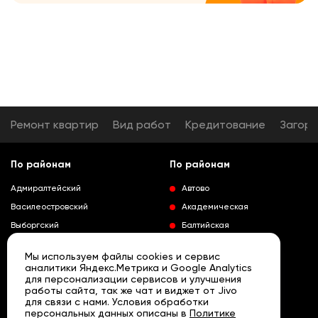
Ремонт квартир
Вид работ
Кредитование
Загор
По районам
По районам
Адмиралтейский
Автово
Василеостровский
Академическая
Выборгский
Балтийская
Калининский
Владимирская
Мы используем файлы cookies и сервис
Колпинский
Выборгская
аналитики Яндекс.Метрика и Google Analytics
для персонализации сервисов и улучшения
Красногвардейский
Гражданский проспект
работы сайта, так же чат и виджет от Jivo
Краносельский
Девяткино
для связи с нами. Условия обработки
Развернуть
персональных данных описаны в
Политике
Кронштадтский
Кировский завод