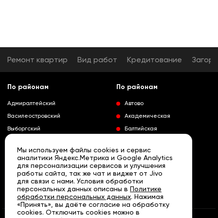
Ремонт квартир
Вид работ
Кредитование
Загор
По районам
По районам
Адмиралтейский
Автово
Василеостровский
Академическая
Выборгский
Балтийская
Калининский
Владимирская
Мы используем файлы cookies и сервис
Колпинский
Выборгская
аналитики Яндекс.Метрика и Google Analytics
для персонализации сервисов и улучшения
Красногвардейский
Гражданский проспект
работы сайта, так же чат и виджет от Jivo
Краносельский
Девяткино
для связи с нами. Условия обработки
Развернуть
персональных данных описаны в
Политике
Кронштадтский
Кировский завод
обработки персональных данных
. Нажимая
«Принять», вы даёте согласие на обработку
Курортный
Ленинский проспект
cookies. Отключить cookies можно в
Московский
Лесная