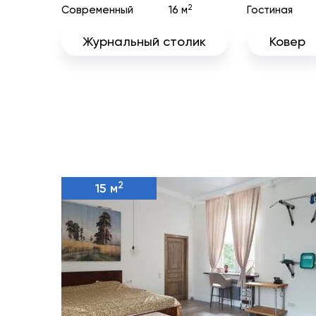
2
Современный
16 м
Гостиная
Журнальный столик
Ковер
2
15 м