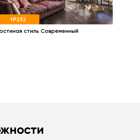
№232
Гостиная стиль Современный
ожности