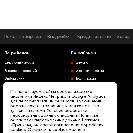
Ремонт квартир
Вид работ
Кредитование
Загор
По районам
По районам
Адмиралтейский
Автово
Василеостровский
Академическая
Выборгский
Балтийская
Калининский
Владимирская
Мы используем файлы cookies и сервис
Колпинский
Выборгская
аналитики Яндекс.Метрика и Google Analytics
для персонализации сервисов и улучшения
Красногвардейский
Гражданский проспект
работы сайта, так же чат и виджет от Jivo
Краносельский
Девяткино
для связи с нами. Условия обработки
Развернуть
персональных данных описаны в
Политике
Кронштадтский
Кировский завод
обработки персональных данных
. Нажимая
«Принять», вы даёте согласие на обработку
Курортный
Ленинский проспект
cookies. Отключить cookies можно в
Московский
Лесная