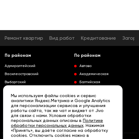
Ремонт квартир
Вид работ
Кредитование
Загор
По районам
По районам
Адмиралтейский
Автово
Василеостровский
Академическая
Выборгский
Балтийская
Калининский
Владимирская
Мы используем файлы cookies и сервис
Колпинский
Выборгская
аналитики Яндекс.Метрика и Google Analytics
для персонализации сервисов и улучшения
Красногвардейский
Гражданский проспект
работы сайта, так же чат и виджет от Jivo
Краносельский
Девяткино
для связи с нами. Условия обработки
Развернуть
персональных данных описаны в
Политике
Кронштадтский
Кировский завод
обработки персональных данных
. Нажимая
«Принять», вы даёте согласие на обработку
Курортный
Ленинский проспект
cookies. Отключить cookies можно в
Московский
Лесная