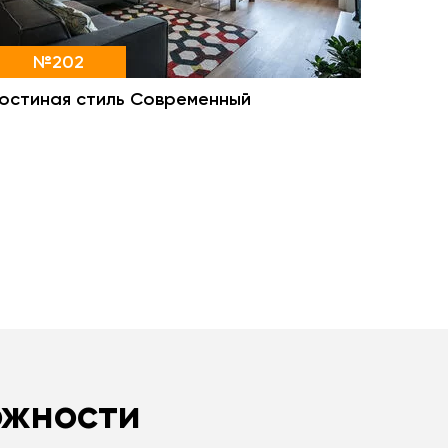
№202
Гостиная стиль Современный
ожности