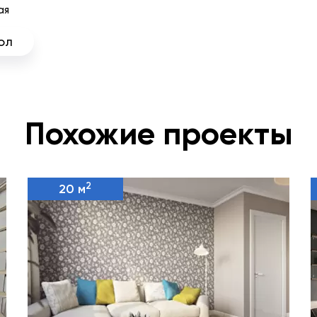
ая
ол
Похожие проекты
2
20 м