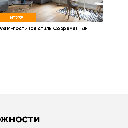
№235
Кухня-гостиная стиль Современный
ожности