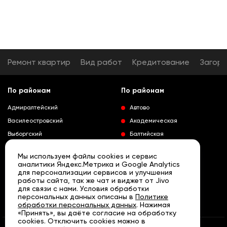
Ремонт квартир
Вид работ
Кредитование
Загор
По районам
По районам
Адмиралтейский
Автово
Василеостровский
Академическая
Выборгский
Балтийская
Калининский
Владимирская
Мы используем файлы cookies и сервис
Колпинский
Выборгская
аналитики Яндекс.Метрика и Google Analytics
для персонализации сервисов и улучшения
Красногвардейский
Гражданский проспект
работы сайта, так же чат и виджет от Jivo
Краносельский
Девяткино
для связи с нами. Условия обработки
Развернуть
персональных данных описаны в
Политике
Кронштадтский
Кировский завод
обработки персональных данных
. Нажимая
«Принять», вы даёте согласие на обработку
Курортный
Ленинский проспект
cookies. Отключить cookies можно в
Московский
Лесная