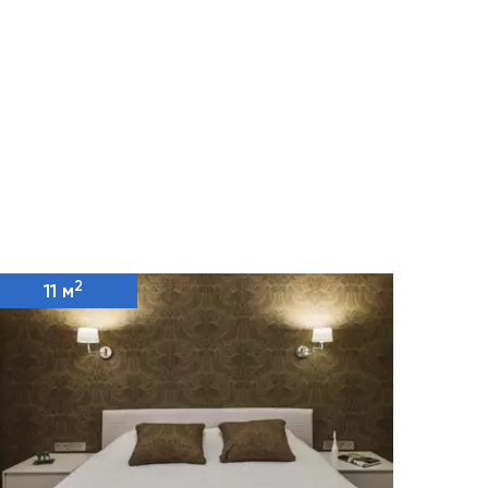
2
11 м