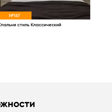
№167
Спальня стиль Классический
ожности