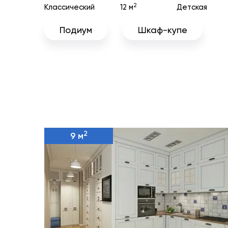
2
Классический
12 м
Детская
Подиум
Шкаф-купе
2
9 м