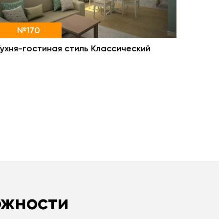
№170
Кухня-гостиная стиль Классический
ожности