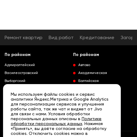
Ремонт квартир
Вид работ
Кредитование
Загор
По районам
По районам
Адмиралтейский
Автово
Василеостровский
Академическая
Выборгский
Балтийская
Калининский
Владимирская
Мы используем файлы cookies и сервис
Колпинский
Выборгская
аналитики Яндекс.Метрика и Google Analytics
для персонализации сервисов и улучшения
Красногвардейский
Гражданский проспект
работы сайта, так же чат и виджет от Jivo
Краносельский
Девяткино
для связи с нами. Условия обработки
Развернуть
персональных данных описаны в
Политике
Кронштадтский
Кировский завод
обработки персональных данных
. Нажимая
«Принять», вы даёте согласие на обработку
Курортный
Ленинский проспект
cookies. Отключить cookies можно в
Московский
Лесная