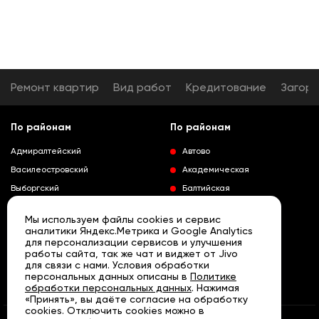
Ремонт квартир
Вид работ
Кредитование
Загор
По районам
По районам
Адмиралтейский
Автово
Василеостровский
Академическая
Выборгский
Балтийская
Калининский
Владимирская
Мы используем файлы cookies и сервис
Колпинский
Выборгская
аналитики Яндекс.Метрика и Google Analytics
для персонализации сервисов и улучшения
Красногвардейский
Гражданский проспект
работы сайта, так же чат и виджет от Jivo
Краносельский
Девяткино
для связи с нами. Условия обработки
Развернуть
персональных данных описаны в
Политике
Кронштадтский
Кировский завод
обработки персональных данных
. Нажимая
«Принять», вы даёте согласие на обработку
Курортный
Ленинский проспект
cookies. Отключить cookies можно в
Московский
Лесная