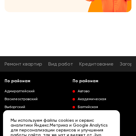
Ремонт квартир
Вид работ
Кредитование
Загор
По районам
По районам
Адмиралтейский
Автово
Василеостровский
Академическая
Выборгский
Балтийская
Калининский
Владимирская
Мы используем файлы cookies и сервис
Колпинский
Выборгская
аналитики Яндекс.Метрика и Google Analytics
для персонализации сервисов и улучшения
Красногвардейский
Гражданский проспект
работы сайта, так же чат и виджет от Jivo