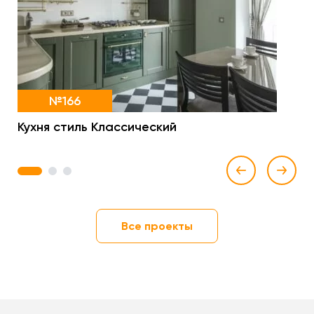
№166
Кухня стиль Классический
1
2
3
Все проекты