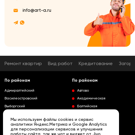
info@art-a.ru
Ремонт квартир
Вид работ
Кредитование
Загор
По районам
По районам
Адмиралтейский
Автово
Василеостровский
Академическая
Выборгский
Балтийская
Калининский
Владимирская
Мы используем файлы cookies и сервис
Колпинский
Выборгская
аналитики Яндекс.Метрика и Google Analytics
для персонализации сервисов и улучшения
Красногвардейский
Гражданский проспект
работы сайта, так же чат и виджет от Jivo