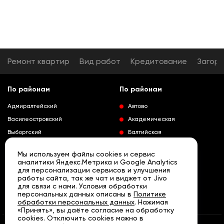
Ремонт квартир
Вид работ
Кредитование
Загор
По районам
По районам
Адмиралтейский
Автово
Василеостровский
Академическая
Выборгский
Балтийская
Калининский
Владимирская
Мы используем файлы cookies и сервис
Колпинский
Выборгская
аналитики Яндекс.Метрика и Google Analytics
для персонализации сервисов и улучшения
Красногвардейский
Гражданский проспект
работы сайта, так же чат и виджет от Jivo
Краносельский
Девяткино
для связи с нами. Условия обработки
Развернуть
персональных данных описаны в
Политике
Кронштадтский
Кировский завод
обработки персональных данных
. Нажимая
«Принять», вы даёте согласие на обработку
Курортный
Ленинский проспект
cookies. Отключить cookies можно в
Московский
Лесная