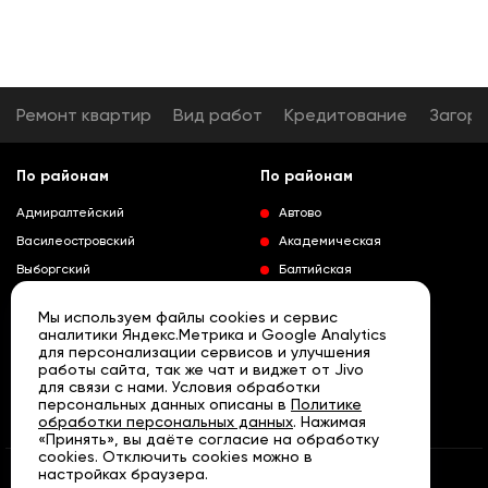
Ремонт квартир
Вид работ
Кредитование
Загор
По районам
По районам
Адмиралтейский
Автово
Василеостровский
Академическая
Выборгский
Балтийская
Калининский
Владимирская
Мы используем файлы cookies и сервис
Колпинский
Выборгская
аналитики Яндекс.Метрика и Google Analytics
для персонализации сервисов и улучшения
Красногвардейский
Гражданский проспект
работы сайта, так же чат и виджет от Jivo
Краносельский
Девяткино
для связи с нами. Условия обработки
Развернуть
персональных данных описаны в
Политике
Кронштадтский
Кировский завод
обработки персональных данных
. Нажимая
«Принять», вы даёте согласие на обработку
Курортный
Ленинский проспект
cookies. Отключить cookies можно в
Московский
Лесная
настройках браузера.
© «АРТА» Санкт - Петербург, 2007 - 2026