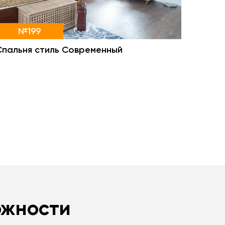
№199
Спальня стиль Современный
ожности