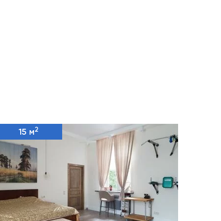
2
15 м