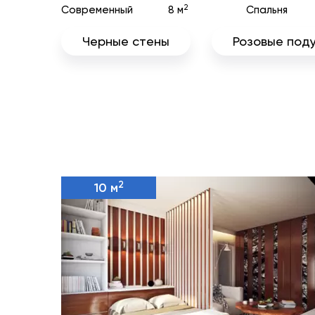
2
Современный
8 м
Спальня
Черные стены
Розовые под
2
10 м