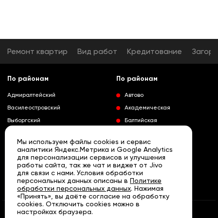
Ремонт квартир
Вид работ
Кредитование
Загор
По районам
По районам
Адмиралтейский
Автово
Василеостровский
Академическая
Выборгский
Балтийская
Калининский
Владимирская
Мы используем файлы cookies и сервис
Колпинский
Выборгская
аналитики Яндекс.Метрика и Google Analytics
для персонализации сервисов и улучшения
Красногвардейский
Гражданский проспект
работы сайта, так же чат и виджет от Jivo
Краносельский
Девяткино
для связи с нами. Условия обработки
Развернуть
персональных данных описаны в
Политике
Кронштадтский
Кировский завод
обработки персональных данных
. Нажимая
«Принять», вы даёте согласие на обработку
Курортный
Ленинский проспект
cookies. Отключить cookies можно в
Московский
Лесная
настройках браузера.
© «АРТА» Санкт - Петербург, 2007 - 2026