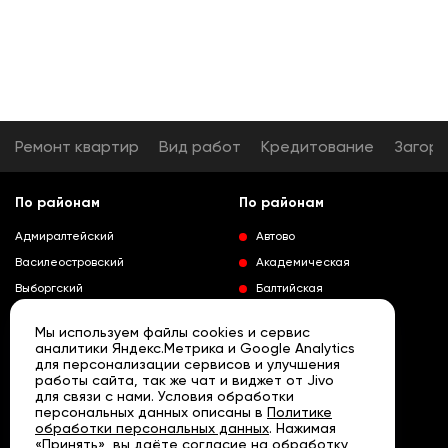
Ремонт квартир
Вид работ
Кредитование
Загор
По районам
По районам
Адмиралтейский
Автово
Василеостровский
Академическая
Выборгский
Балтийская
Калининский
Владимирская
Мы используем файлы cookies и сервис
Колпинский
Выборгская
аналитики Яндекс.Метрика и Google Analytics
для персонализации сервисов и улучшения
Красногвардейский
Гражданский проспект
работы сайта, так же чат и виджет от Jivo
Краносельский
Девяткино
для связи с нами. Условия обработки
Развернуть
персональных данных описаны в
Политике
Кронштадтский
Кировский завод
обработки персональных данных
. Нажимая
«Принять», вы даёте согласие на обработку
Курортный
Ленинский проспект