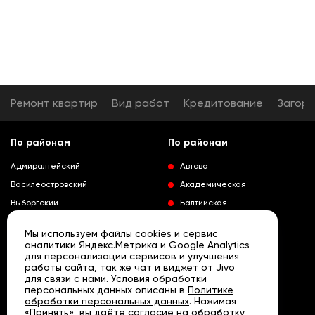
Ремонт квартир
Вид работ
Кредитование
Загор
По районам
По районам
Адмиралтейский
Автово
Василеостровский
Академическая
Выборгский
Балтийская
Калининский
Владимирская
Мы используем файлы cookies и сервис
Колпинский
Выборгская
аналитики Яндекс.Метрика и Google Analytics
для персонализации сервисов и улучшения
Красногвардейский
Гражданский проспект
работы сайта, так же чат и виджет от Jivo
Краносельский
Девяткино
для связи с нами. Условия обработки
Развернуть
персональных данных описаны в
Политике
Кронштадтский
Кировский завод
обработки персональных данных
. Нажимая
«Принять», вы даёте согласие на обработку
Курортный
Ленинский проспект