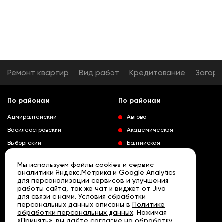
Ремонт квартир
Вид работ
Кредитование
Загор
По районам
По районам
Адмиралтейский
Автово
Василеостровский
Академическая
Выборгский
Балтийская
Калининский
Владимирская
Мы используем файлы cookies и сервис
Колпинский
Выборгская
аналитики Яндекс.Метрика и Google Analytics
для персонализации сервисов и улучшения
Красногвардейский
Гражданский проспект
работы сайта, так же чат и виджет от Jivo
Краносельский
Девяткино
для связи с нами. Условия обработки
Развернуть
персональных данных описаны в
Политике
Кронштадтский
Кировский завод
обработки персональных данных
. Нажимая
«Принять», вы даёте согласие на обработку
Курортный
Ленинский проспект