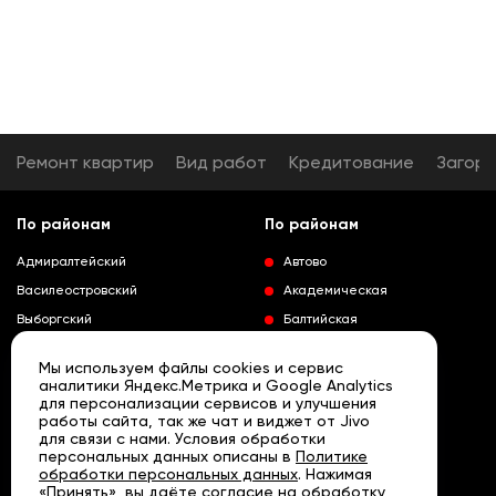
Ремонт квартир
Вид работ
Кредитование
Загор
По районам
По районам
Адмиралтейский
Автово
Василеостровский
Академическая
Выборгский
Балтийская
Калининский
Владимирская
Мы используем файлы cookies и сервис
Колпинский
Выборгская
аналитики Яндекс.Метрика и Google Analytics
для персонализации сервисов и улучшения
Красногвардейский
Гражданский проспект
работы сайта, так же чат и виджет от Jivo
Краносельский
Девяткино
для связи с нами. Условия обработки
Развернуть
персональных данных описаны в
Политике
Кронштадтский
Кировский завод
обработки персональных данных
. Нажимая
«Принять», вы даёте согласие на обработку
Курортный
Ленинский проспект