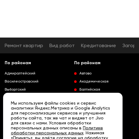
Ремонт квартир
Вид работ
Кредитование
Загор
По районам
По районам
Адмиралтейский
Автово
Василеостровский
Академическая
Выборгский
Балтийская
Калининский
Владимирская
Мы используем файлы cookies и сервис
Колпинский
Выборгская
аналитики Яндекс.Метрика и Google Analytics
для персонализации сервисов и улучшения
Красногвардейский
Гражданский проспект
работы сайта, так же чат и виджет от Jivo
Краносельский
Девяткино
для связи с нами. Условия обработки
Развернуть
персональных данных описаны в
Политике
Кронштадтский
Кировский завод
обработки персональных данных
. Нажимая
«Принять», вы даёте согласие на обработку
Курортный
Ленинский проспект